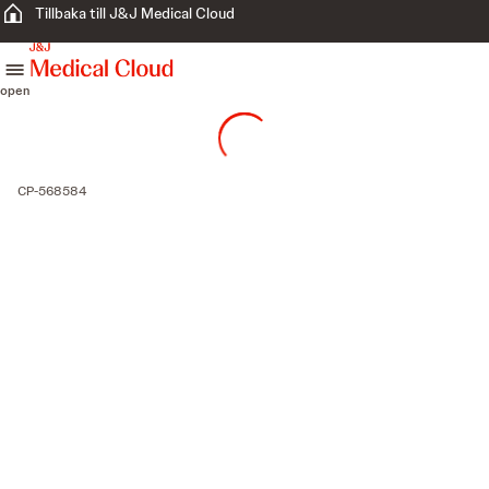
Tillbaka till J&J Medical Cloud
skip to content
open
CP-568584