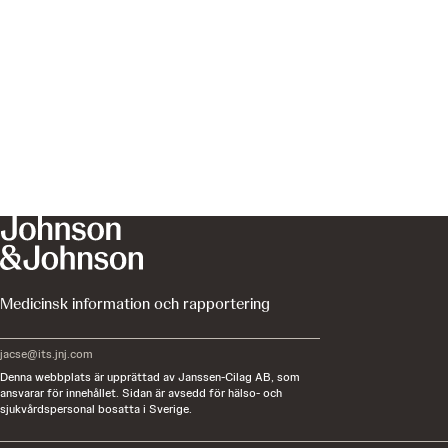
Medicinsk information och rapportering
jacse@its.jnj.com
Denna webbplats är upprättad av Janssen-Cilag AB, som
ansvarar för innehållet. Sidan är avsedd för hälso- och
sjukvårdspersonal bosatta i Sverige.