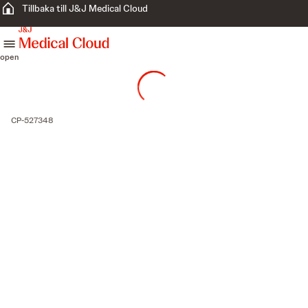
Tillbaka till J&J Medical Cloud
skip to content
open
CP-527348