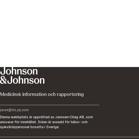
Medicinsk information och rapportering
jacse@its.jnj.com
Denna webbplats är upprättad av Janssen-Cilag AB, som
ansvarar för innehållet. Sidan är avsedd för hälso- och
sjukvårdspersonal bosatta i Sverige.