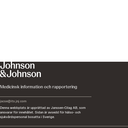
Medicinsk information och rapportering
jacse@its.jnj.com
Denna webbplats är upprättad av Janssen-Cilag AB, som
ansvarar för innehållet. Sidan är avsedd för hälso- och
sjukvårdspersonal bosatta i Sverige.