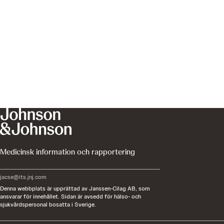
Medicinsk information och rapportering
jacse@its.jnj.com
Denna webbplats är upprättad av Janssen-Cilag AB, som
ansvarar för innehållet. Sidan är avsedd för hälso- och
sjukvårdspersonal bosatta i Sverige.