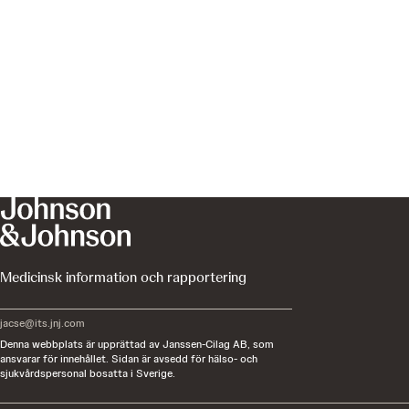
Medicinsk information och rapportering
jacse@its.jnj.com
Denna webbplats är upprättad av Janssen-Cilag AB, som
ansvarar för innehållet. Sidan är avsedd för hälso- och
sjukvårdspersonal bosatta i Sverige.