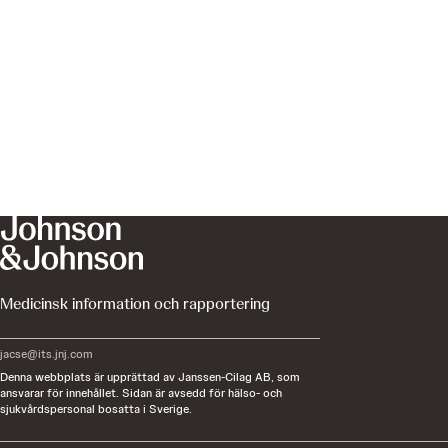
Medicinsk information och rapportering
jacse@its.jnj.com
Denna webbplats är upprättad av Janssen-Cilag AB, som
ansvarar för innehållet. Sidan är avsedd för hälso- och
sjukvårdspersonal bosatta i Sverige.