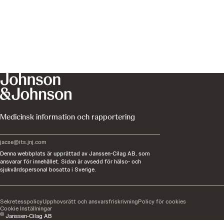
Medicinsk information och rapportering
jacse@its.jnj.com
Denna webbplats är upprättad av Janssen-Cilag AB, som
ansvarar för innehållet. Sidan är avsedd för hälso- och
sjukvårdspersonal bosatta i Sverige.
Sekretesspolicy
Upphovsrätt och ansvarsfriskrivning
Policy för cookies
Cookie Inställningar
©
Janssen-Cilag AB