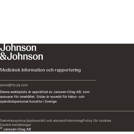
Medicinsk information och rapportering
jacse@its.jnj.com
Denna webbplats är upprättad av Janssen-Cilag AB, som
ansvarar för innehållet. Sidan är avsedd för hälso- och
sjukvårdspersonal bosatta i Sverige.
Sekretesspolicy
Upphovsrätt och ansvarsfriskrivning
Policy för cookies
Cookie Inställningar
©
Janssen-Cilag AB