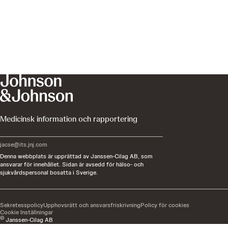
Medicinsk information och rapportering
jacse@its.jnj.com
Denna webbplats är upprättad av Janssen-Cilag AB, som
ansvarar för innehållet. Sidan är avsedd för hälso- och
sjukvårdspersonal bosatta i Sverige.
Sekretesspolicy
Upphovsrätt och ansvarsfriskrivning
Policy för cookies
Cookie Inställningar
©
Janssen-Cilag AB