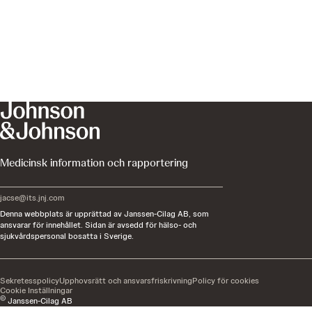
Medicinsk information och rapportering
jacse@its.jnj.com
Denna webbplats är upprättad av Janssen-Cilag AB, som
ansvarar för innehållet. Sidan är avsedd för hälso- och
sjukvårdspersonal bosatta i Sverige.
Sekretesspolicy
Upphovsrätt och ansvarsfriskrivning
Policy för cookies
Cookie Inställningar
©
Janssen-Cilag AB