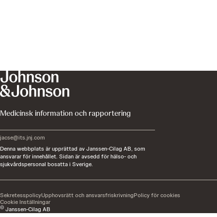
Medicinsk information och rapportering
jacse@its.jnj.com
Denna webbplats är upprättad av Janssen-Cilag AB, som
ansvarar för innehållet. Sidan är avsedd för hälso- och
sjukvårdspersonal bosatta i Sverige.
Sekretesspolicy
Upphovsrätt och ansvarsfriskrivning
Policy för cookies
Cookie Inställningar
©
Janssen-Cilag AB