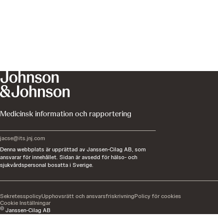
Medicinsk information och rapportering
jacse@its.jnj.com
Denna webbplats är upprättad av Janssen-Cilag AB, som
ansvarar för innehållet. Sidan är avsedd för hälso- och
sjukvårdspersonal bosatta i Sverige.
Sekretesspolicy
Upphovsrätt och ansvarsfriskrivning
Policy för cookies
Cookie Inställningar
©
Janssen-Cilag AB