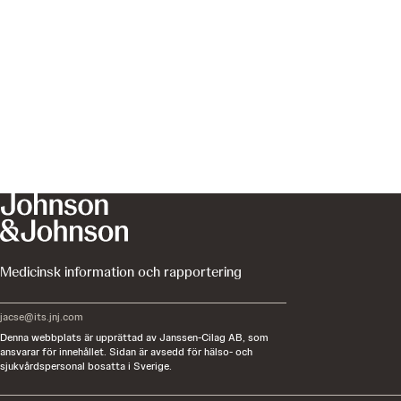
Medicinsk information och rapportering
jacse@its.jnj.com
Denna webbplats är upprättad av Janssen-Cilag AB, som
ansvarar för innehållet. Sidan är avsedd för hälso- och
sjukvårdspersonal bosatta i Sverige.