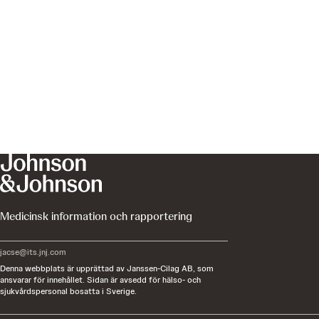
Medicinsk information och rapportering
jacse@its.jnj.com
Denna webbplats är upprättad av Janssen-Cilag AB, som
ansvarar för innehållet. Sidan är avsedd för hälso- och
sjukvårdspersonal bosatta i Sverige.