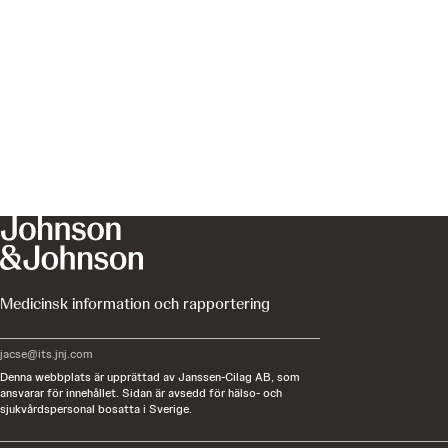
Medicinsk information och rapportering
jacse@its.jnj.com
Denna webbplats är upprättad av Janssen-Cilag AB, som
ansvarar för innehållet. Sidan är avsedd för hälso- och
sjukvårdspersonal bosatta i Sverige.