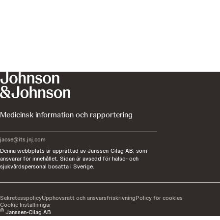
Medicinsk information och rapportering
jacse@its.jnj.com
Denna webbplats är upprättad av Janssen-Cilag AB, som
ansvarar för innehållet. Sidan är avsedd för hälso- och
sjukvårdspersonal bosatta i Sverige.
Sekretesspolicy
Upphovsrätt och ansvarsfriskrivning
Policy för cookies
Cookie Inställningar
©
Janssen-Cilag AB